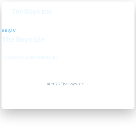
The Boys izle
ARŞIV
The Boys izle
1. Sezon 0. Bölüm (İletişim)
© 2026 The Boys izle
güvenilir casino siteleri