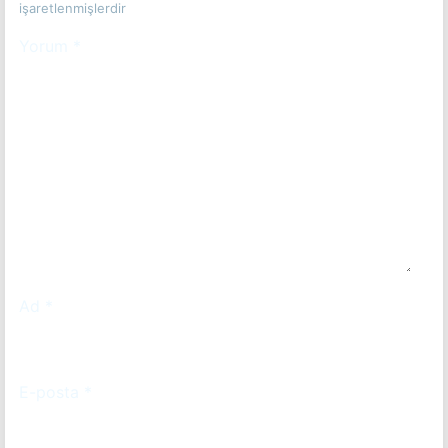
işaretlenmişlerdir
Yorum
*
Ad
*
E-posta
*