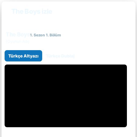
The Boys izle
The Boys
1. Sezon 1. Bölüm
(Oyunun Adı)
Türkçe Altyazı
Türkçe Dublaj