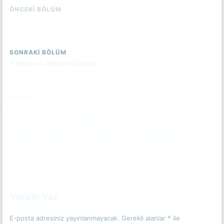
ÖNCEKI BÖLÜM
Yok
SONRAKI BÖLÜM
1. Sezon 2. Bölüm (Vişne)
Bölüm Özeti
Hayatının aşkının bir Kahraman tarafından öldürülmesinden
sonra, ses ve görüntü cihazları satış elemanı Hughie
Campbell, yozlaşmış Kahramanları cezalandırmaya kararlı
sivil infazcı Billy Butcher ile birlik olur -- ve Hughie’nin hayatı
kökünden değişir.
Bölüm özetini okumak için tıkla.
(Spoiler İçerebilir)
Yorum Yaz
E-posta adresiniz yayınlanmayacak.
Gerekli alanlar
*
ile