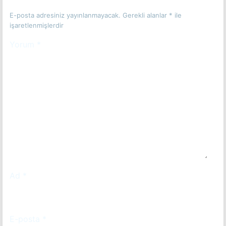
E-posta adresiniz yayınlanmayacak.
Gerekli alanlar
*
ile
işaretlenmişlerdir
Yorum
*
Ad
*
E-posta
*